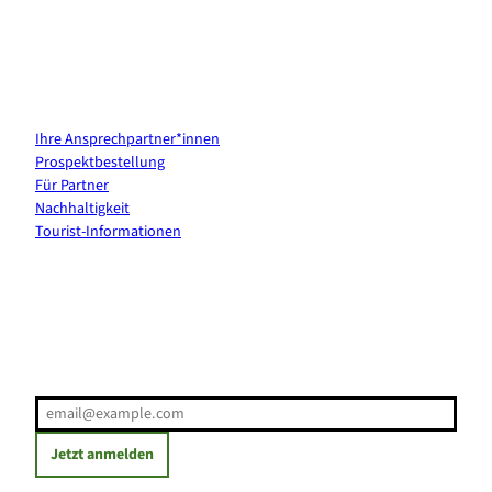
Kontakt & Services
Ihre Ansprechpartner*innen
Prospektbestellung
Für Partner
Nachhaltigkeit
Tourist-Informationen
Erholung direkt ins Postfach
E-Mail-Adresse
(Erforderlich)
Jetzt anmelden