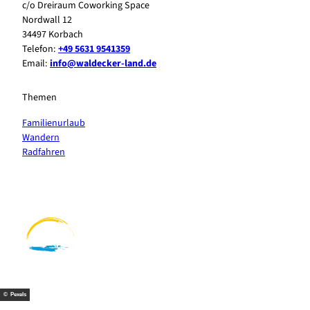
c/o Dreiraum Coworking Space
Nordwall 12
34497 Korbach
Telefon:
+49 5631 9541359
Email:
info@waldecker-land.de
Themen
Familienurlaub
Wandern
Radfahren
F
P
Y
I
a
i
o
n
c
n
u
s
e
t
t
t
b
e
u
a
o
r
b
g
o
e
e
r
k
s
a
t
m
© Pexels