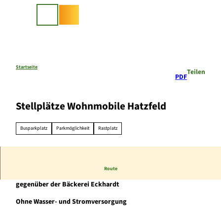
Z
u
Suche
m
I
n
h
a
Startseite
Teilen
PDF
l
t
Stellplätze Wohnmobile Hatzfeld
Busparkplatz
Parkmöglichkeit
Rastplatz
Route
Stellplätze auf dem städt. Festplatz an der Eder, Einfahrt
gegenüber der Bäckerei Eckhardt
O
hne
Wasser- und Stromversorgung