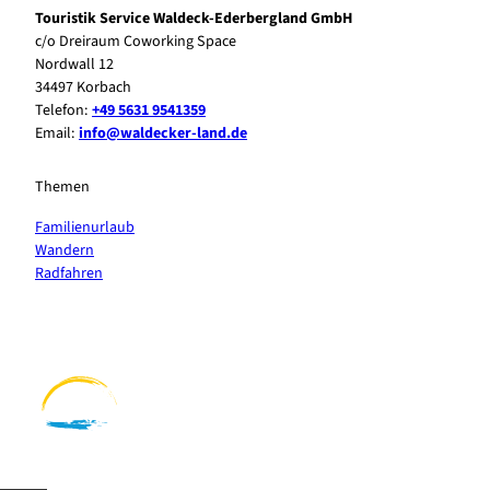
Touristik Service Waldeck-Ederbergland GmbH
c/o Dreiraum Coworking Space
Nordwall 12
34497 Korbach
Telefon:
+49 5631 9541359
Email:
info@waldecker-land.de
Themen
Familienurlaub
Wandern
Radfahren
F
P
Y
I
a
i
o
n
c
n
u
s
e
t
t
t
b
e
u
a
o
r
b
g
o
e
e
r
k
s
a
t
m