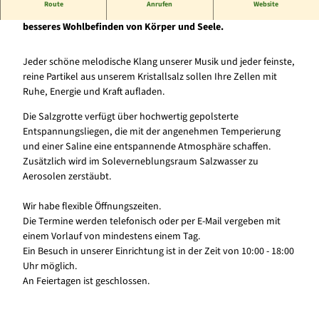
Route
Anrufen
Website
z
Entspannen Sie in unseren stimmungsvollen Räumen für ein
g
besseres Wohlbefinden von Körper und Seele.
r
o
Jeder schöne melodische Klang unserer Musik und jeder feinste,
t
reine Partikel aus unserem Kristallsalz sollen Ihre Zellen mit
t
Ruhe, Energie und Kraft aufladen.
e
Z
Die Salzgrotte verfügt über hochwertig gepolsterte
i
Entspannungsliegen, die mit der angenehmen Temperierung
p
und einer Saline eine entspannende Atmosphäre schaffen.
p
Zusätzlich wird im Soleverneblungsraum Salzwasser zu
e
Aerosolen zerstäubt.
l
m
Wir habe flexible Öffnungszeiten.
a
Die Termine werden telefonisch oder per E-Mail vergeben mit
n
einem Vorlauf von mindestens einem Tag.
n
Ein Besuch in unserer Einrichtung ist in der Zeit von 10:00 - 18:00
Uhr möglich.
An Feiertagen ist geschlossen.