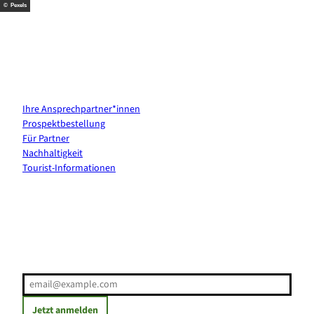
© Pexels
Kontakt & Services
Ihre Ansprechpartner*innen
Prospektbestellung
Für Partner
Nachhaltigkeit
Tourist-Informationen
Erholung direkt ins Postfach
E-Mail-Adresse
(Erforderlich)
Jetzt anmelden