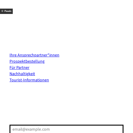
t
m
© Pexels
Kontakt & Services
Ihre Ansprechpartner*innen
Prospektbestellung
Für Partner
Nachhaltigkeit
Tourist-Informationen
Erholung direkt ins Postfach
E-Mail-Adresse
(Erforderlich)