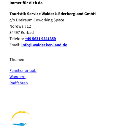
Immer für dich da
Touristik Service Waldeck-Ederbergland GmbH
c/o Dreiraum Coworking Space
Nordwall 12
34497 Korbach
Telefon:
+49 5631 9541359
Email:
info@waldecker-land.de
Themen
Familienurlaub
Wandern
Radfahren
F
P
Y
I
a
i
o
n
c
n
u
s
e
t
t
t
b
e
u
a
o
r
b
g
o
e
e
r
k
s
a