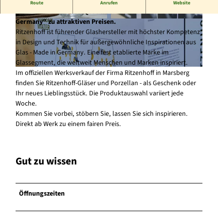
Offizieller Werksverkauf der Firma Ritzenhoff - Glas in
Route
Anrufen
Website
gewohnter Ritzenhoff-Qualität & Porzellan "Made in
Germany" zu attraktiven Preisen.
© Ritzenhoff Cristal GmbH |
CC-BY-SA
© Ritzenhoff Cristal GmbH |
CC-BY-SA
Ritzenhoff ist führender Glashersteller mit höchster Kompetenz
in Design und Technik für außergewöhnliche Inspirationen aus
Glas - Made in Germany. Eine fest etablierte Marke im
Glassegment, die weltweit Menschen und Marken inspiriert.
Im offiziellen Werksverkauf der Firma Ritzenhoff in Marsberg
© Ritzenhoff Cristal GmbH |
CC-BY-SA
finden Sie Ritzenhoff-Gläser und Porzellan - als Geschenk oder
Ihr neues Lieblingsstück. Die Produktauswahl variiert jede
Woche.
Kommen Sie vorbei, stöbern Sie, lassen Sie sich inspirieren.
Direkt ab Werk zu einem fairen Preis.
Gut zu wissen
Öffnungszeiten