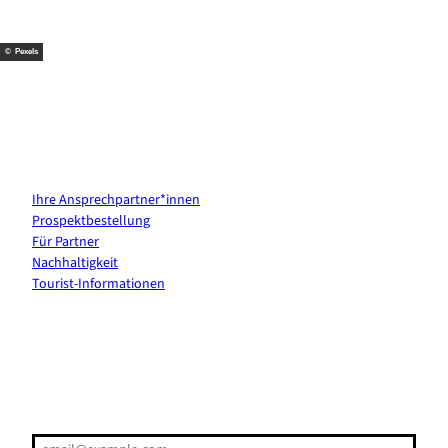
k
s
a
t
m
© Pexels
Kontakt & Services
Ihre Ansprechpartner*innen
Prospektbestellung
Für Partner
Nachhaltigkeit
Tourist-Informationen
Erholung direkt ins Postfach
E-Mail-Adresse
(Erforderlich)