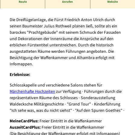
Route
Anrufen
Website
Residenzschloss Arolsen: Das Versailles des Waldecker Landes
Die Dreiflügelanlage, die Fürst Friedrich Anton Ulrich durch
seinen Baumeister Julius Rothweil planen ließ, sollte als ein
barockes "Prachtgebäude" mit seinem Schmuck der Fassaden
und Dekorationen der Innenräume die Ansprüche auf den
erblichen Fürstentitel unterstreichen. Durch die historisch
ausgestatteten Räume werden Führungen angeboten. Die
Besichtigung der Waffenkammer und Alhambra erfolgt mit
Infomappen.
Erlebnisse:
Schlosskapelle und verschiedene Salons stehen für
Märchenhafte Hochzeiten
zur Verfügung ∙ Führungen durch die
repräsentativen Räume des Schlosses ∙ Sonderausstellung
Waldecksche Militärgeschichte ∙ "Grand Tour" ∙ Kinderführung
"Ich sehe was, was du nicht siehst" ∙ "Auf den Spuren Goethes" ∙
MeineCardPlus:
Freier Eintritt in die Waffenkammer
AuszeitCardPlus:
Freier Eintritt in die Waffenkammer
(Die Besichtigung der Waffenkammer erfolgt mit Infomappen)