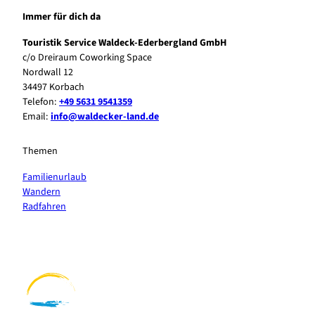
Immer für dich da
Touristik Service Waldeck-Ederbergland GmbH
c/o Dreiraum Coworking Space
Nordwall 12
34497 Korbach
Telefon:
+49 5631 9541359
Email:
info@waldecker-land.de
Themen
Familienurlaub
Wandern
Radfahren
F
P
Y
I
a
i
o
n
c
n
u
s
e
t
t
t
b
e
u
a
o
r
b
g
o
e
e
r