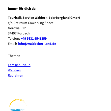
Immer für dich da
Touristik Service Waldeck-Ederbergland GmbH
c/o Dreiraum Coworking Space
Nordwall 12
34497 Korbach
Telefon:
+49 5631 9541359
Email:
info@waldecker-land.de
Themen
Familienurlaub
Wandern
Radfahren
F
P
Y
I
a
i
o
n
c
n
u
s
e
t
t
t
b
e
u
a
o
r
b
g