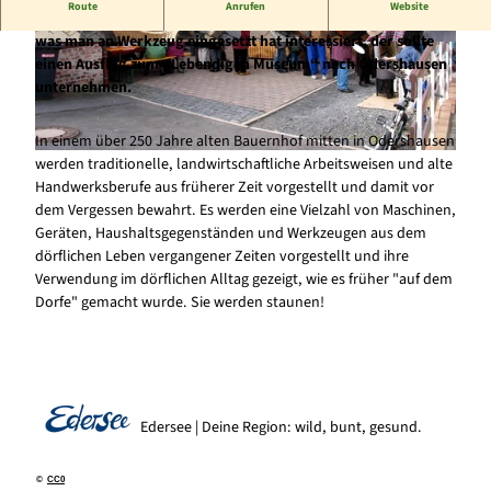
Route
Anrufen
Website
Wer sich für die Landwirtschaft in früheren Zeiten und alles
was man an Werkzeug eingesetzt hat interessiert, der sollte
© Staatsbad Bad Wildungen |
CC-BY-SA
© Staatsbad Bad Wildungen |
CC-BY-SA
einen Ausflug zum „Lebendigen Museum“ nach Odershausen
unternehmen.
In einem über 250 Jahre alten Bauernhof mitten in Odershausen
werden traditionelle, landwirtschaftliche Arbeitsweisen und alte
© Staatsbad Bad Wildungen |
CC-BY-SA
Handwerksberufe aus früherer Zeit vorgestellt und damit vor
dem Vergessen bewahrt. Es werden eine Vielzahl von Maschinen,
Geräten, Haushaltsgegenständen und Werkzeugen aus dem
dörflichen Leben vergangener Zeiten vorgestellt und ihre
Verwendung im dörflichen Alltag gezeigt, wie es früher "auf dem
Dorfe" gemacht wurde. Sie werden staunen!
Edersee | Deine Region: wild, bunt, gesund.
©
CC0