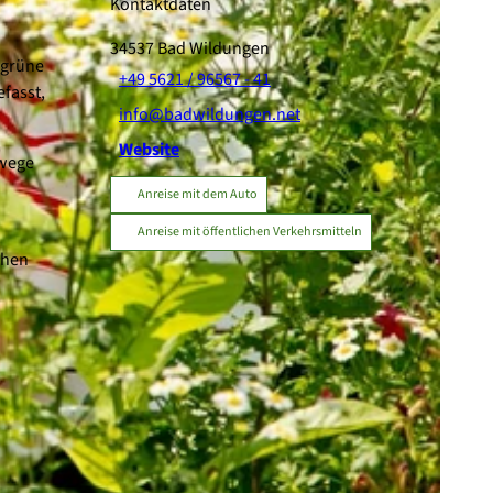
Kontaktdaten
34537
Bad Wildungen
„grüne
+49 5621 / 96567 - 41
fasst,
info@badwildungen.net
Website
rwege
Anreise mit dem Auto
Anreise mit öffentlichen Verkehrsmitteln
chen