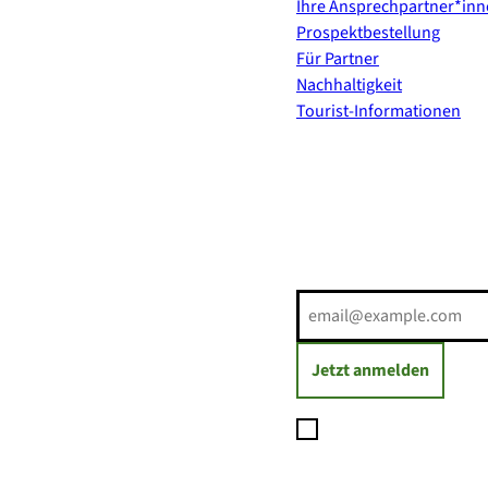
Ihre Ansprechpartner*in
Prospektbestellung
Für Partner
Nachhaltigkeit
Tourist-Informationen
Erholung direkt ins Postf
E-Mail-Adresse
(Erforderli
Jetzt anmelden
Ich möchte den Newsl
Daten zum Versand des
jederzeit mit Wirkung