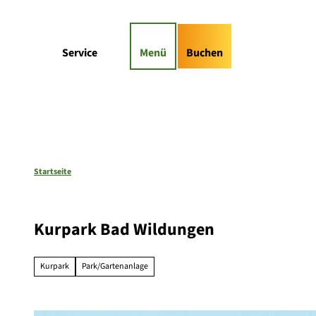
Z
gs-Highlights
Kontaktformular
u
m
Suche
Service
Menü
Buchen
I
n
h
a
l
t
Startseite
Kurpark Bad Wildungen
Kurpark
Park/Gartenanlage