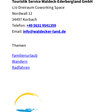
Touristik Service Waldeck-Ederbergland GmbH
c/o Dreiraum Coworking Space
Nordwall 12
34497 Korbach
Telefon:
+49 5631 9541359
Email:
info@waldecker-land.de
Themen
Familienurlaub
Wandern
Radfahren
F
P
Y
I
a
i
o
n
c
n
u
s
e
t
t
t
b
e
u
a
o
r
b
g
o
e
e
r