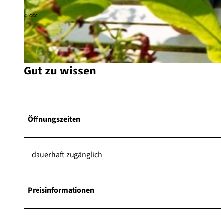
©
CC0
© Staatsbad Bad Wildungen |
CC-BY-SA
Gut zu wissen
© Katharina Jäger, Staatsbad Bad Wildungen |
CC-BY-SA
Öffnungszeiten
dauerhaft zugänglich
Preisinformationen