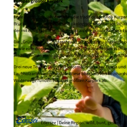
Europas größter Kurpark
Ende der 1990er Jahre wurden die traditionsreichen Kurp
Brücke“ mit neuen gäste- und ökologisch orientierten Inh
der mit einer Fläche von 50 Hektar als der größte Kurpark E
Die „Grüne Brücke“ umfasst rund sechs km neu angelegte od
sowie eine direkte Verbindung zwischen den beiden Wandel
Hinzukommen mehr als 50 verschiedene Sitz- und Aufenthal
Drei neue Teiche, Tafeln mit Informationen über Fauna und
Laubholzarten aufgeforstete Wiese oberhalb von Reinhard
Winterwege runden Europas größten Kurpark ab.
Edersee | Deine Region: wild, bunt, gesund.