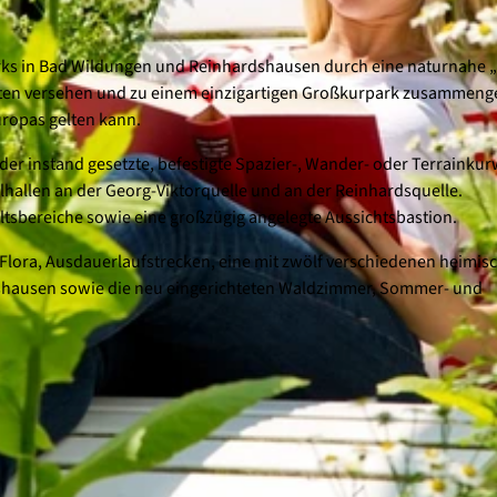
arks in Bad Wildungen und Reinhardshausen durch eine naturnahe 
alten versehen und zu einem einzigartigen Großkurpark zusammenge
uropas gelten kann.
er instand gesetzte, befestigte Spazier-, Wander- oder Terrainku
hallen an der Georg-Viktorquelle und an der Reinhardsquelle.
tsbereiche sowie eine großzügig angelegte Aussichtsbastion.
 Flora, Ausdauerlaufstrecken, eine mit zwölf verschiedenen heimis
shausen sowie die neu eingerichteten Waldzimmer, Sommer- und