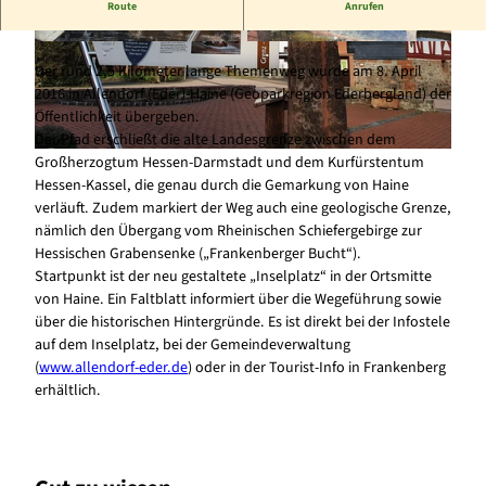
Route
Anrufen
Den Grenz- und Geschichtspfad erwandern - Historie erleben!
© EBT-EJ,CC BY-SA, E.Jacobs |
CC-BY-SA
© EBT-EJ,CC BY-SA, E. Jacobs |
CC-BY-SA
Der rund 2,5 Kilometer lange Themenweg wurde am 8. April
2016 in Allendorf (Eder)-Haine (Geoparkregion Ederbergland) der
Öffentlichkeit übergeben.
Der Pfad erschließt die alte Landesgrenze zwischen dem
Großherzogtum Hessen-Darmstadt und dem Kurfürstentum
© EBT-EJ,CC BY-SA, E. Jacobs |
CC-BY-SA
Hessen-Kassel, die genau durch die Gemarkung von Haine
verläuft. Zudem markiert der Weg auch eine geologische Grenze,
nämlich den Übergang vom Rheinischen Schiefergebirge zur
Hessischen Grabensenke („Frankenberger Bucht“).
Startpunkt ist der neu gestaltete „Inselplatz“ in der Ortsmitte
von Haine. Ein Faltblatt informiert über die Wegeführung sowie
über die historischen Hintergründe. Es ist direkt bei der Infostele
auf dem Inselplatz, bei der Gemeindeverwaltung
(
www.allendorf-eder.de
) oder in der Tourist-Info in Frankenberg
erhältlich.