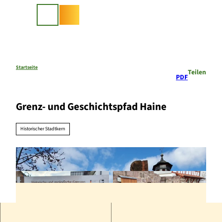
Z
u
Suche
m
I
n
h
a
Startseite
Teilen
PDF
l
t
Grenz- und Geschichtspfad Haine
Historischer Stadtkern