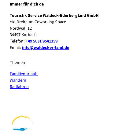
Immer für dich da
Touristik Service Waldeck-Ederbergland GmbH
c/o Dreiraum Coworking Space
Nordwall 12
34497 Korbach
Telefon:
+49 5631 9541359
Email:
info@waldecker-land.de
Themen
Familienurlaub
Wandern
Radfahren
F
P
Y
I
a
i
o
n
c
n
u
s
e
t
t
t
b
e
u
a
o
r
b
g
o
e
e
r
k
s
a