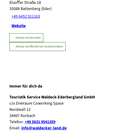
Elsoﬀer Straße 18
35088
Battenberg (Eder)
+49 6452 911163
Website
Anreise mit dem Auto
Anreise mit öffentlichen Verkehrsmitteln
Immer für dich da
Touristik Service Waldeck-Ederbergland GmbH
c/o Dreiraum Coworking Space
Nordwall 12
34497 Korbach
Telefon:
+49 5631 9541359
Email:
info@waldecker-land.de