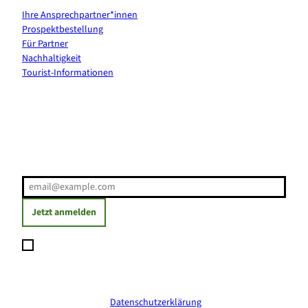
Ihre Ansprechpartner*innen
Prospektbestellung
Für Partner
Nachhaltigkeit
Tourist-Informationen
Erholung direkt ins Postfach
E-Mail-Adresse
(Erforderlich)
Jetzt anmelden
Ich möchte den Newsletter abonnieren und willige ein, dass
meine angegebenen Daten zum Versand des Newsletters
verarbeitet werden. Die Einwilligung kann ich jederzeit mit
Wirkung für die Zukunft widerrufen. Weitere Informationen
erhalte ich in der
Datenschutzerklärung
.
(Erforderlich)