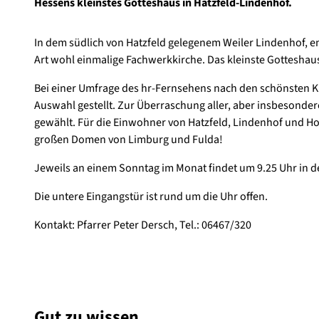
Hessens kleinstes Gotteshaus in Hatzfeld-Lindenhof.
In dem südlich von Hatzfeld gelegenem Weiler Lindenhof, e
Art wohl einmalige Fachwerkkirche. Das kleinste Gotteshaus 
Bei einer Umfrage des hr-Fernsehens nach den schönsten 
Auswahl gestellt. Zur Überraschung aller, aber insbesonder
gewählt. Für die Einwohner von Hatzfeld, Lindenhof und Hof
großen Domen von Limburg und Fulda!
Jeweils an einem Sonntag im Monat findet um 9.25 Uhr in de
Die untere Eingangstür ist rund um die Uhr offen.
Kontakt: Pfarrer Peter Dersch, Tel.: 06467/320
Gut zu wissen