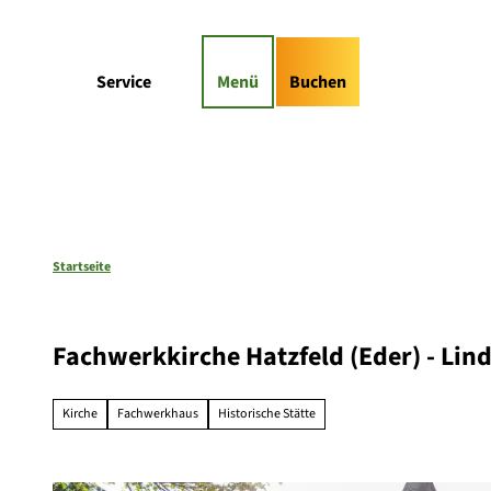
Z
gs-Highlights
Kontaktformular
u
m
Suche
Service
Menü
Buchen
I
n
h
a
l
t
Startseite
Fachwerkkirche Hatzfeld (Eder) - Lin
Kirche
Fachwerkhaus
Historische Stätte