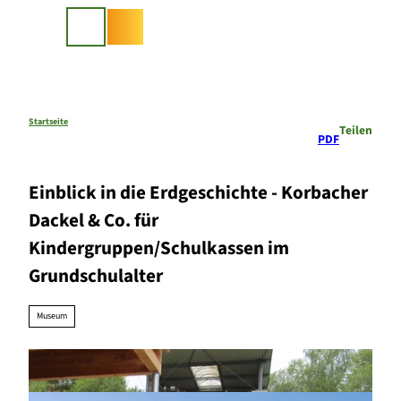
Z
u
Suche
m
I
n
h
a
Startseite
Teilen
PDF
l
t
Einblick in die Erdgeschichte - Korbacher
Dackel & Co. für
Kindergruppen/Schulkassen im
Grundschulalter
Museum