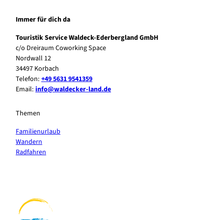
Immer für dich da
Touristik Service Waldeck-Ederbergland GmbH
c/o Dreiraum Coworking Space
Nordwall 12
34497 Korbach
Telefon:
+49 5631 9541359
Email:
info@waldecker-land.de
Themen
Familienurlaub
Wandern
Radfahren
F
P
Y
I
a
i
o
n
c
n
u
s
e
t
t
t
b
e
u
a
o
r
b
g