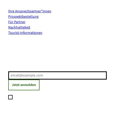
Kontakt & Services
Ihre Ansprechpartner*innen
Prospektbestellung
Für Partner
Nachhaltigkeit
Tourist-Informationen
Erholung direkt ins Postfach
E-Mail-Adresse
(Erforderlich)
Jetzt anmelden
Ich möchte den Newsletter abonnieren und willige ein, dass
meine angegebenen Daten zum Versand des Newsletters
verarbeitet werden. Die Einwilligung kann ich jederzeit mit
Wirkung für die Zukunft widerrufen. Weitere Informationen