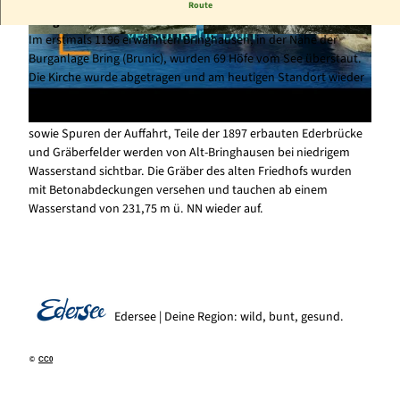
V
Bei einem Wasserstand ab 231,75 m ü. NN werden Teile von Alt-
Route
i
Bringhausen wieder sichtbar.
d
Im erstmals 1196 erwähnten Bringhausen, in der Nähe der
© unbekannt, Fotoarchiv des Landesamts für D
© unbekannt, Fotoarchiv des Landesamts für D
enkmalplege Hessen |
CC-BY-SA
enkmalplege Hessen
Burganlage Bring (Brunic), wurden 69 Höfe vom See überstaut.
e
Die Kirche wurde abgetragen und am heutigen Standort wieder
o
aufgebaut-
a
Die Grundmauern, ein Kellergewölbe, Teile eines Burggrabens
b
sowie Spuren der Auffahrt, Teile der 1897 erbauten Ederbrücke
s
und Gräberfelder werden von Alt-Bringhausen bei niedrigem
p
Wasserstand sichtbar. Die Gräber des alten Friedhofs wurden
i
mit Betonabdeckungen versehen und tauchen ab einem
Wasserstand von 231,75 m ü. NN wieder auf.
e
l
e
n
Edersee | Deine Region: wild, bunt, gesund.
©
CC0