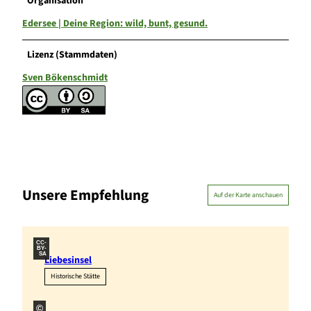
Organisation
Edersee | Deine Region: wild, bunt, gesund.
Lizenz (Stammdaten)
Sven Bökenschmidt
Unsere Empfehlung
Auf der Karte anschauen
CC-
BY-
SA
Liebesinsel
Historische Stätte
©