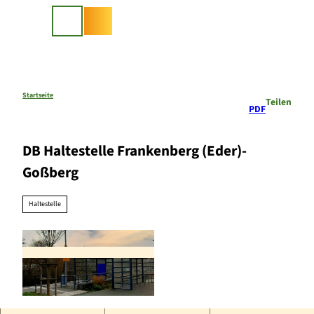
Z
u
Suche
m
I
n
h
a
Startseite
Teilen
PDF
l
t
DB Haltestelle Frankenberg (Eder)-
Goßberg
Haltestelle
H