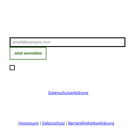
Erholung direkt ins Postfach
E-Mail-Adresse
(Erforderlich)
Jetzt anmelden
Ich möchte den Newsletter abonnieren und willige ein, dass
meine angegebenen Daten zum Versand des Newsletters
verarbeitet werden. Die Einwilligung kann ich jederzeit mit
Wirkung für die Zukunft widerrufen. Weitere Informationen
erhalte ich in der
Datenschutzerklärung
.
(Erforderlich)
Impressum
Datenschutz
Barrierefreiheitserklärung