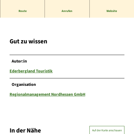
a
l
Route
Anrufen
Website
t
DB Haltestelle für RE/RB 97
e
s
t
e
Gut zu wissen
l
l
e
Autor:in
G
o
Ederbergland Touristik
b
e
Organisation
r
Regionalmanagement Nordhessen GmbH
g
In der Nähe
Auf der Karte anschauen