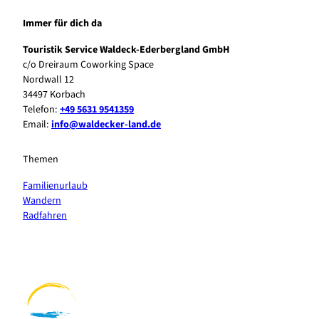
Immer für dich da
Touristik Service Waldeck-Ederbergland GmbH
c/o Dreiraum Coworking Space
Nordwall 12
34497 Korbach
Telefon:
+49 5631 9541359
Email:
info@waldecker-land.de
Themen
Familienurlaub
Wandern
Radfahren
F
P
Y
I
a
i
o
n
c
n
u
s
e
t
t
t
b
e
u
a
o
r
b
g