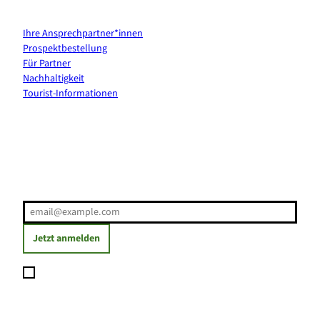
Kontakt & Services
Ihre Ansprechpartner*innen
Prospektbestellung
Für Partner
Nachhaltigkeit
Tourist-Informationen
Erholung direkt ins Postfach
E-Mail-Adresse
(Erforderlich)
Jetzt anmelden
Ich möchte den Newsletter abonnieren und willige ein, dass
meine angegebenen Daten zum Versand des Newsletters
verarbeitet werden. Die Einwilligung kann ich jederzeit mit
Wirkung für die Zukunft widerrufen. Weitere Informationen