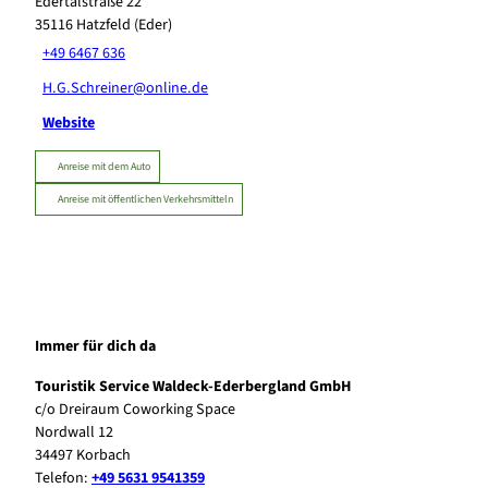
Edertalstraße 22
35116
Hatzfeld (Eder)
+49 6467 636
H.G.Schreiner@online.de
Website
Anreise mit dem Auto
Anreise mit öffentlichen Verkehrsmitteln
Immer für dich da
Touristik Service Waldeck-Ederbergland GmbH
c/o Dreiraum Coworking Space
Nordwall 12
34497 Korbach
Telefon:
+49 5631 9541359