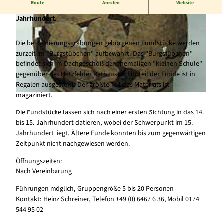
Route
Anrufen
Website
Kleines Museum mit Fundstücken aus dem 14. bis 15.
Jahrhundert.
Die bei Sanierungsgrabungen geborgenen Fundstücke werden
zurzeit im "Burgstübchen" aufbewahrt. Das "Burgstübchen"
befindet sich im Dachgeschoß der ehemaligen "kleinen Schule"
gegenüber des Hatzfelder Rathauses. Ein Teil der Funde ist in
© Heinz Georg Schreiner |
CC-BY-SA
Regalen ausgestellt. Der größte Teil des Materials ist
magaziniert.
© Heinz Georg Schreiner |
CC-BY-SA
Die Fundstücke lassen sich nach einer ersten Sichtung in das 14.
bis 15. Jahrhundert datieren, wobei der Schwerpunkt im 15.
Jahrhundert liegt. Ältere Funde konnten bis zum gegenwärtigen
Zeitpunkt nicht nachgewiesen werden.
Öffnungszeiten:
Nach Vereinbarung
Führungen möglich, Gruppengröße 5 bis 20 Personen
Kontakt: Heinz Schreiner, Telefon +49 (0) 6467 6 36, Mobil 0174
544 95 02