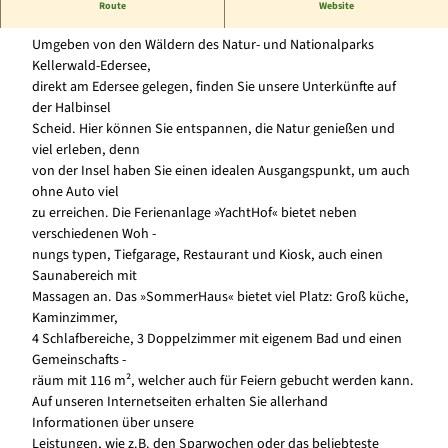
50 Gesamt-Betten (Mehrbettzimmer)
Route
Website
Umgeben von den Wäldern des Natur- und Nationalparks
Kellerwald-Edersee,
direkt am Edersee gelegen, finden Sie unsere Unterkünfte auf
der Halbinsel
Scheid. Hier können Sie entspannen, die Natur genießen und
viel erleben, denn
von der Insel haben Sie einen idealen Ausgangspunkt, um auch
ohne Auto viel
zu erreichen. Die Ferienanlage »YachtHof« bietet neben
verschiedenen Woh -
nungs typen, Tiefgarage, Restaurant und Kiosk, auch einen
Saunabereich mit
Massagen an. Das »SommerHaus« bietet viel Platz: Groß küche,
Kaminzimmer,
4 Schlafbereiche, 3 Doppelzimmer mit eigenem Bad und einen
Gemeinschafts -
räum mit 116 m², welcher auch für Feiern gebucht werden kann.
Auf unseren Internetseiten erhalten Sie allerhand
Informationen über unsere
Leistungen, wie z.B. den Sparwochen oder das beliebteste