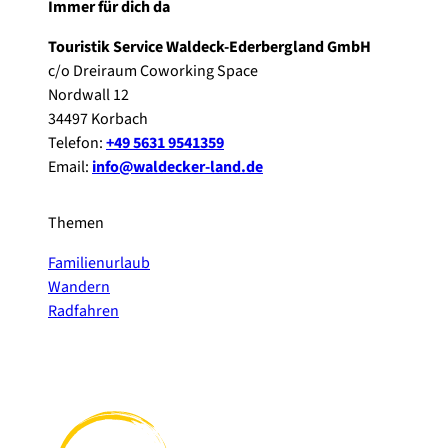
Immer für dich da
Touristik Service Waldeck-Ederbergland GmbH
c/o Dreiraum Coworking Space
Nordwall 12
34497 Korbach
Telefon:
+49 5631 9541359
Email:
info@waldecker-land.de
Themen
Familienurlaub
Wandern
Radfahren
F
P
Y
I
a
i
o
n
c
n
u
s
e
t
t
t
b
e
u
a