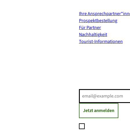
Kontakt & Services
Ihre Ansprechpartner*in
Prospektbestellung
Für Partner
Nachhaltigkeit
Tourist-Informationen
Erholung direkt ins Postf
E-Mail-Adresse
(Erforderli
Jetzt anmelden
Ich möchte den Newsl