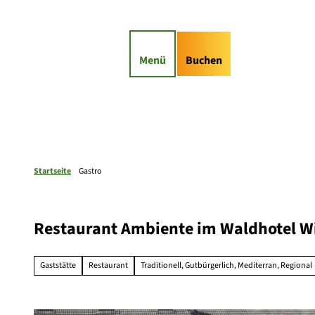
Z
u
gs-Highlights
Kontaktformular
m
I
Suche
Service
Menü
Buchen
n
h
a
l
t
Startseite
Gastro
Restaurant Ambiente im Waldhotel 
Gaststätte
Restaurant
Traditionell, Gutbürgerlich, Mediterran, Regional