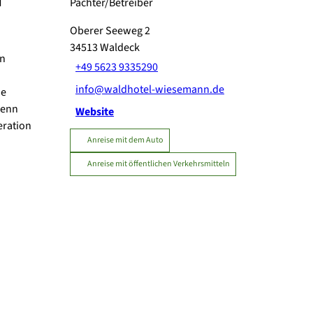
d
Pächter/Betreiber
Oberer Seeweg 2
34513
Waldeck
en
+49 5623 9335290
info@waldhotel-wiesemann.de
ie
wenn
Website
eration
Anreise mit dem Auto
Anreise mit öffentlichen Verkehrsmitteln