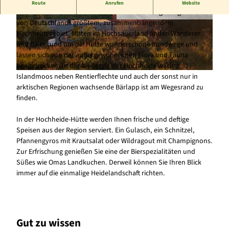
Frische und regionale Küche für die kleine Pause unterwegs.
Route
Anrufen
Website
Die Niedersfelder Hütte befindet sich in einmaliger Lage inmitten
von Deutschlands größtem, zusammenhängendem
© Sebastian Noack Hochheide Hütte Niedersfel
© Sebastian Noack Hochheide Hütte Niedersfel
d |
CC-BY-SA
d |
CC-BY-SA
Hochheidegebiet. Mitten im Hochsauerland finden Wanderer
und Biker rund um die Hütte wunderschöne Rundwege und
lassen sich von der außergewöhnlichen Flora und Fauna
beeindrucken. In der Niedersfelder Hochheide wächst
Islandmoos neben Rentierflechte und auch der sonst nur in
© Sebastian Noack Hochheide Hütte Niedersfeld |
CC-BY-SA
arktischen Regionen wachsende Bärlapp ist am Wegesrand zu
finden.
In der Hochheide-Hütte werden Ihnen frische und deftige
Speisen aus der Region serviert. Ein Gulasch, ein Schnitzel,
Pfannengyros mit Krautsalat oder Wildragout mit Champignons.
Zur Erfrischung genießen Sie eine der Bierspezialitäten und
Süßes wie Omas Landkuchen. Derweil können Sie Ihren Blick
immer auf die einmalige Heidelandschaft richten.
Gut zu wissen