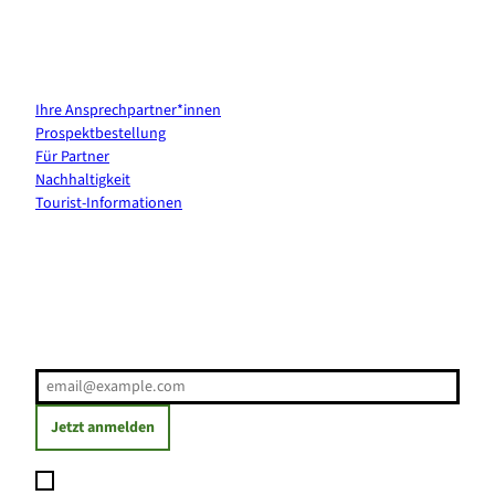
Kontakt & Services
Ihre Ansprechpartner*innen
Prospektbestellung
Für Partner
Nachhaltigkeit
Tourist-Informationen
Erholung direkt ins Postfach
E-Mail-Adresse
(Erforderlich)
Jetzt anmelden
Ich möchte den Newsletter abonnieren und willige ein, dass