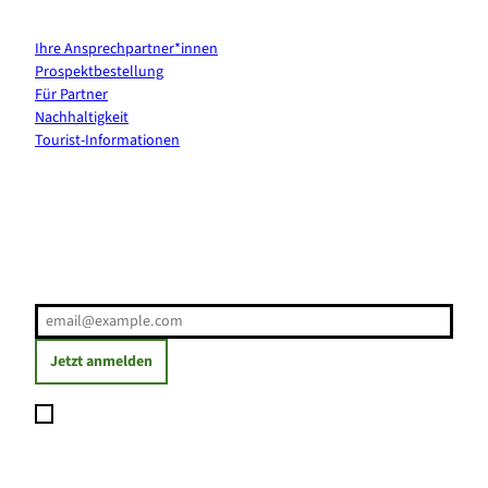
Kontakt & Services
Ihre Ansprechpartner*innen
Prospektbestellung
Für Partner
Nachhaltigkeit
Tourist-Informationen
Erholung direkt ins Postfach
E-Mail-Adresse
(Erforderlich)
Jetzt anmelden
Ich möchte den Newsletter abonnieren und willige ein, dass
meine angegebenen Daten zum Versand des Newsletters
verarbeitet werden. Die Einwilligung kann ich jederzeit mit
Wirkung für die Zukunft widerrufen. Weitere Informationen