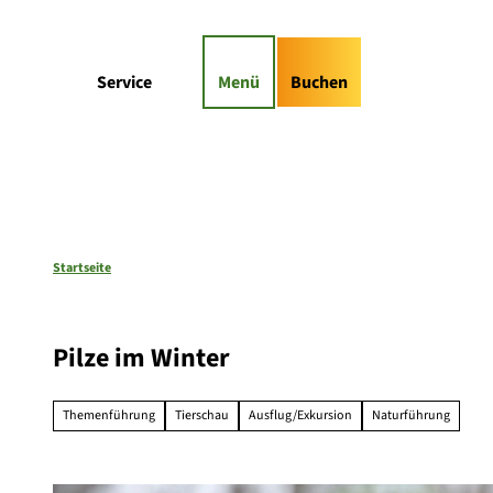
Z
gs-Highlights
Kontaktformular
u
m
Suche
Service
Menü
Buchen
I
n
h
a
l
t
Startseite
Pilze im Winter
Themenführung
Tierschau
Ausflug/Exkursion
Naturführung