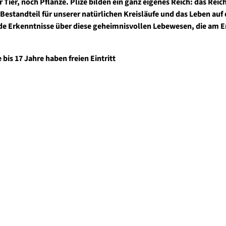
 Tier, noch Pflanze. Plize bilden ein ganz eigenes Reich: das Reic
Bestandteil für unserer natürlichen Kreisläufe und das Leben auf 
de Erkenntnisse über diese geheimnisvollen Lebewesen, die am 
bis 17 Jahre haben freien Eintritt