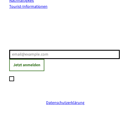
Nachhaltigkeit
Tourist-Informationen
Erholung direkt ins Postfach
E-Mail-Adresse
(Erforderlich)
Jetzt anmelden
Ich möchte den Newsletter abonnieren und willige ein, dass
meine angegebenen Daten zum Versand des Newsletters
verarbeitet werden. Die Einwilligung kann ich jederzeit mit
Wirkung für die Zukunft widerrufen. Weitere Informationen
erhalte ich in der
Datenschutzerklärung
.
(Erforderlich)