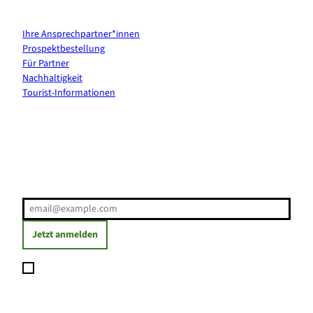
Kontakt & Services
Ihre Ansprechpartner*innen
Prospektbestellung
Für Partner
Nachhaltigkeit
Tourist-Informationen
Erholung direkt ins Postfach
E-Mail-Adresse
(Erforderlich)
Jetzt anmelden
Ich möchte den Newsletter abonnieren und willige ein, dass
meine angegebenen Daten zum Versand des Newsletters
verarbeitet werden. Die Einwilligung kann ich jederzeit mit
Wirkung für die Zukunft widerrufen. Weitere Informationen