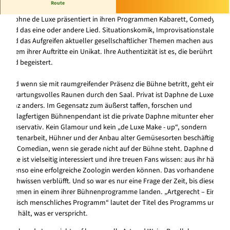
Artgerecht - Ein tierisch menschliches Programm
Route
Daphne de Luxe präsentiert in ihren Programmen Kabarett, Comedy
und das eine oder andere Lied. Situationskomik, Improvisationstalent
und das Aufgreifen aktueller gesellschaftlicher Themen machen aus
jedem ihrer Auftritte ein Unikat. Ihre Authentizität ist es, die berührt
und begeistert.
Und wenn sie mit raumgreifender Präsenz die Bühne betritt, geht ein
erwartungsvolles Raunen durch den Saal. Privat ist Daphne de Luxe
ganz anders. Im Gegensatz zum äußerst taffen, forschen und
schlagfertigen Bühnenpendant ist die private Daphne mitunter eher
konservativ. Kein Glamour und kein „de Luxe Make - up“, sondern
Gartenarbeit, Hühner und der Anbau alter Gemüsesorten beschäftigen
die Comedian, wenn sie gerade nicht auf der Bühne steht. Daphne de
Luxe ist vielseitig interessiert und ihre treuen Fans wissen: aus ihr hätte
ebenso eine erfolgreiche Zoologin werden können. Das vorhandene
Fachwissen verblüfft. Und so war es nur eine Frage der Zeit, bis diese
Themen in einem ihrer Bühnenprogramme landen. „Artgerecht – Ein
tierisch menschliches Programm“ lautet der Titel des Programms und
der hält, was er verspricht.