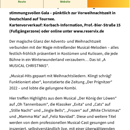
Weltberühmte Musicalhits und die bezauberndsten
Route
Website
Weihnachtslieder –festlich präsentiert in einer glanz- und
stimmungsvollen Gala – pünktlich zur Vorweihnachtszeit in
Deutschland auf Tournee.
Kartenvorverkauf: Korbach-Information, Prof.-Bier-Straße 15
(Fußgängerzone) oder online unter www.reservix.de
Der magische Glanz der Advents- und Weihnachtszeit
verbunden mit der Magie mitreißender Musical-Melodien – alles
festlich-fröhlich präsentiert in Kostümen und Kulissen, die jede
Bühne in ein Winterwunderland verzaubern… Das ist „A
MUSICAL CHRISTMAS“.
„Musical-Hits gepaart mit Weihnachtsliedern. Klingt schräg?
Funktioniert aber“, konstatierte die Zeitung „Der Prignitzer“
2022 – und lobte die gelungene Kombi.
Hier treffen Highlights aus dem Musical „Der König der Löwen“
auf „Oh Tannenbaum“, die Klassiker „Evita“ und „Cats“ auf
„Stille Nacht“ und „Jingle Bells“, „Frozen“ auf „White Christmas“
und „Mamma Mia“ auf „Feliz Navidad“. Diese und weitere Titel
werden von dem professionellen Musical-Cast gesungen und
inszeniert, selbstverständlich live, mit einer überwältigenden